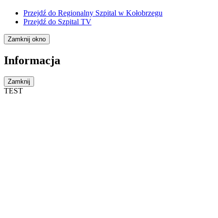
Przejdź do
Regionalny Szpital w Kołobrzegu
Przejdź do
Szpital TV
Zamknij okno
Informacja
Zamknij
TEST