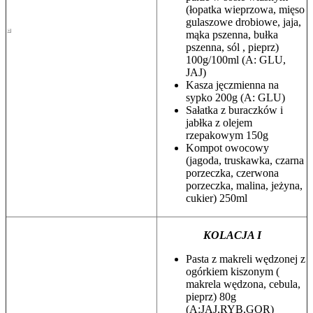
(łopatka wieprzowa, mięso
gulaszowe drobiowe, jaja,
mąka pszenna, bułka
pszenna, sól , pieprz)
100g/100ml (A: GLU,
JAJ)
Kasza jęczmienna na
sypko 200g (A: GLU)
Sałatka z buraczków i
jabłka z olejem
rzepakowym 150g
Kompot owocowy
(jagoda, truskawka, czarna
porzeczka, czerwona
porzeczka, malina, jeżyna,
cukier) 250ml
KOLACJA I
Pasta z makreli wędzonej z
ogórkiem kiszonym (
makrela wędzona, cebula,
pieprz) 80g
(A:JAJ,RYB,GOR)