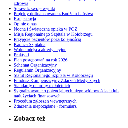
zdrowia
Sprawdź swoje wyniki
Projekty dofinansowane z Budżetu Państwa
E-rejestracja
Opinie o nas
Nocna i Świąteczna opieka w POZ
Misja Regionalnego Szpitala w Kołobrzegu
Przyjęcie pacjentów poza kolejnością
Kaplica Szpitalna
Wolne miejsca akredytacyjne
Praktyki
Plan postępowań na rok 2026
Schemat Organizacyjny
Regulamin Organizacyjny
Statut Regionalnego Szpitala w Kołobrzegu
Fundusz Kompensacyjny Zdarzeń Medycznych
Standardy ochrony małoletnich
Sygnalizowanie o potencjalnych nieprawidłowościach lub
nadużyciach finansowych
Procedura zgłoszeń wewnętrznych
Zdarzenia niepożądane - formularz
Zobacz też