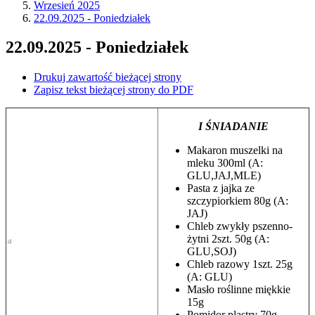
Wrzesień 2025
22.09.2025 - Poniedziałek
22.09.2025 - Poniedziałek
Drukuj zawartość bieżącej strony
Zapisz tekst bieżącej strony do PDF
I ŚNIADANIE
Makaron muszelki na
mleku 300ml (A:
GLU,JAJ,MLE)
Pasta z jajka ze
szczypiorkiem 80g (A:
JAJ)
Chleb zwykły pszenno-
żytni 2szt. 50g (A:
GLU,SOJ)
Chleb razowy 1szt. 25g
(A: GLU)
Masło roślinne miękkie
15g
Pomidor plastry 70g