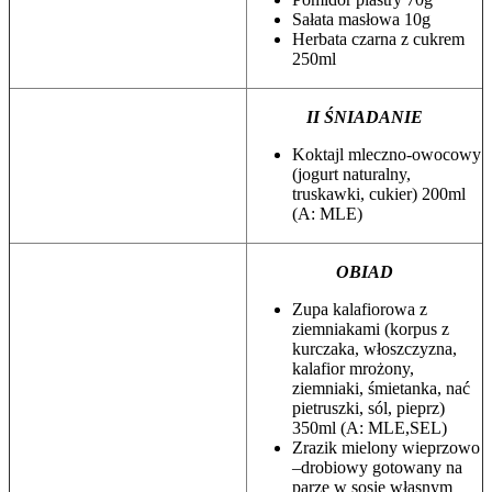
Sałata masłowa 10g
Herbata czarna z cukrem
250ml
II ŚNIADANIE
Koktajl mleczno-owocowy
(jogurt naturalny,
truskawki, cukier) 200ml
(A: MLE)
OBIAD
Zupa kalafiorowa z
ziemniakami (korpus z
kurczaka, włoszczyzna,
kalafior mrożony,
ziemniaki, śmietanka, nać
pietruszki, sól, pieprz)
350ml (A: MLE,SEL)
Zrazik mielony wieprzowo
–drobiowy gotowany na
parze w sosie własnym