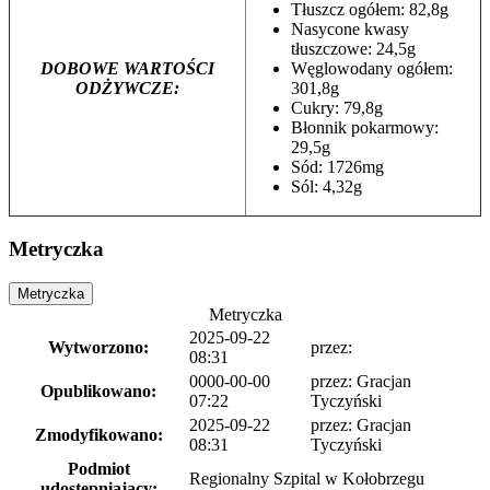
Tłuszcz ogółem: 82,8g
Nasycone kwasy
tłuszczowe: 24,5g
DOBOWE WARTOŚCI
Węglowodany ogółem:
ODŻYWCZE:
301,8g
Cukry: 79,8g
Błonnik pokarmowy:
29,5g
Sód: 1726mg
Sól: 4,32g
Metryczka
Metryczka
Metryczka
2025-09-22
Wytworzono:
przez:
08:31
0000-00-00
przez: Gracjan
Opublikowano:
07:22
Tyczyński
2025-09-22
przez: Gracjan
Zmodyfikowano:
08:31
Tyczyński
Podmiot
Regionalny Szpital w Kołobrzegu
udostępniający: