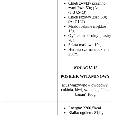
Chleb zwykły pszenno-
żytni 2szt. 50g (A:
GLU,SOJ)
Chleb razowy 2szt. 50g
(A: GLU)
Masło roślinne miękkie
15g
Ogórek małosolny plastry
70g
Sałata masłowa 10g
Herbata czarna z cukrem
250ml
KOLACJA II
POSIŁEK WITAMINOWY
Mus warzywno – owocowy(
cukinia, kiwi, szpinak, jabłko,
banan) 100g
Energia: 2260,5kcal
Białko ogółem: 81,9g